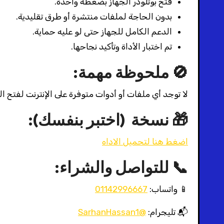
فتح بوتلودر الجهاز بضغطة واحدة.
بدون الحاجة لملفات منتشرة أو طرق تقليدية.
الدعم الكامل للجهاز حتى لو عليه حماية.
تم اختبار الأداة وتأكيد نجاحها.
🚫 ملحوظة مهمة:
لا توجد أي ملفات أو أدوات متوفرة على الإنترنت لفتح البو
🎁 نسخة (اختبر بنفسك):
اضغط هنا لتحميل الاداه
📞 للتواصل والشراء:
📱 واتساب:
01142996667
📬 تليجرام:
@SarhanHassan1