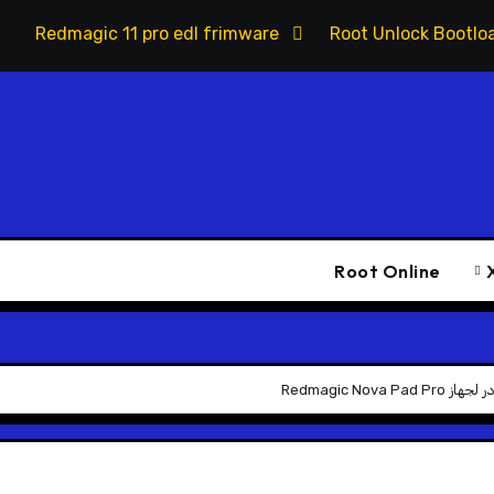
Redmagic 11 pro edl frimware
Root Unlock Bootlo
Root Online
Redmagic Nova Pa