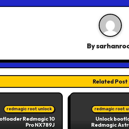
By
sarhanro
Related Post
redmagic root unlock
redmagic root u
otloader Redmagic 10
Unlock bootl
Pro NX789J
Redmagic Astr