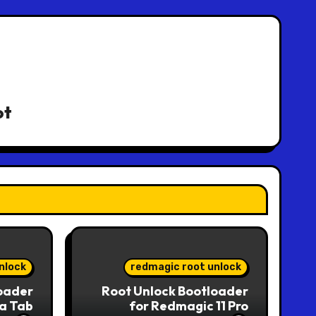
ot
nlock
redmagic root unlock
oader
Root Unlock Bootloader
a Tab
for Redmagic 11 Pro