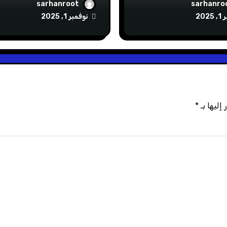
sarhanroot
sarhanro
202
نوفمبر 1, 2025
إليها بـ
*