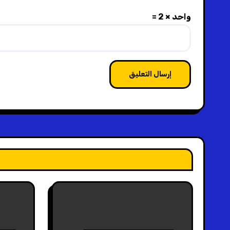
واحد × 2 =